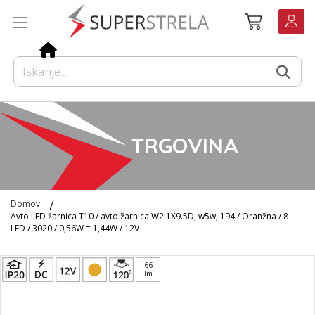
Preskoči
Košarica
na
vsebino
TRGOVINA
Domov
Avto LED žarnica T10 / avto žarnica W2.1X9.5D, w5w, 194 / Oranžna / 8
LED / 3020 / 0,56W = 1,44W / 12V
Preskoči
66
na
lm
konec
galerije