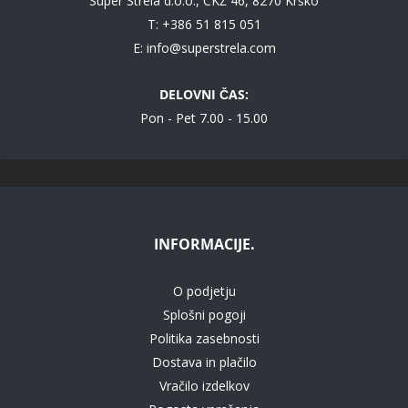
Super Strela d.o.o., CKŽ 46, 8270 Krško
T: +386 51 815 051
E:
info@superstrela.com
DELOVNI ČAS:
Pon - Pet 7.00 - 15.00
INFORMACIJE.
O podjetju
Splošni pogoji
Politika zasebnosti
Dostava in plačilo
Vračilo izdelkov