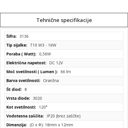
Tehnične specifikacije
Tehnične
3136
specifikacije
T10 W3 - 16W
0,56W
DC 12V
66 lm
Oranžna
8
3020
120°
IP20 (brez zaščite)
(D x Φ): 18mm x 12mm