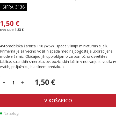
ŠIFRA
3136
1,50 €
1,23 €
Avtomobilska žarnica T10 (W5W) spada v linijo miniaturnih sijalk.
Primerna je za večino vozil in spada med najpogosteje uporabljene
modele žarnic. Običajno jih uporabljamo za pomožno osvetlitev -
tablice, stranskih smerokazov, pozicijskih luči in v notranjosti vozila (v
vratih, prtljažniku, hladilnem predalu...).
-
1,50 €
+
V KOŠARICO
Na zalogi