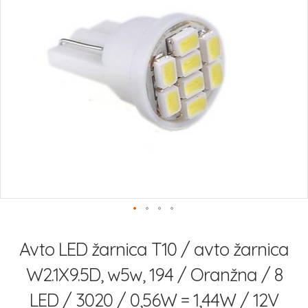
slik
Preskoči
na
Avto LED žarnica T10 / avto žarnica
začetek
galerije
W2.1X9.5D, w5w, 194 / Oranžna / 8
slik
LED / 3020 / 0,56W = 1,44W / 12V