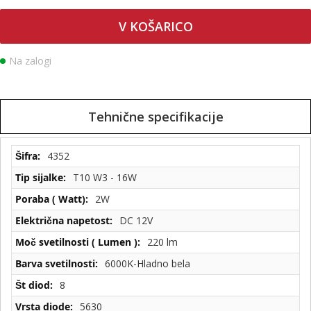
V KOŠARICO
Na zalogi
Tehnične specifikacije
Tehnične
4352
specifikacije
T10 W3 - 16W
2W
DC 12V
220 lm
6000K-Hladno bela
8
5630