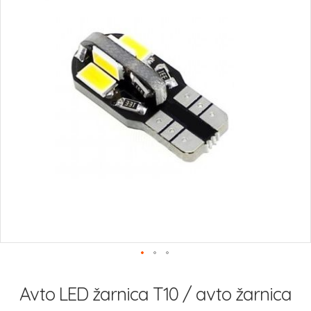
slik
Preskoči
na
Avto LED žarnica T10 / avto žarnica
začetek