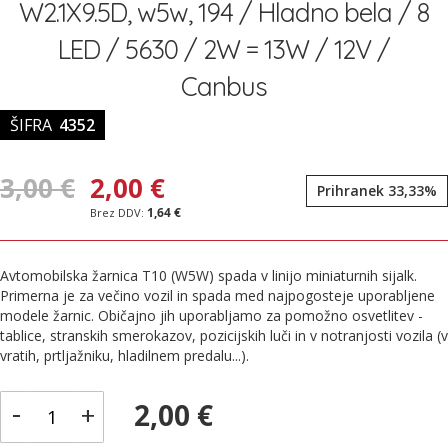
galerije
W2.1X9.5D, w5w, 194 / Hladno bela / 8
slik
LED / 5630 / 2W = 13W / 12V /
Canbus
ŠIFRA
4352
3,00 €
2,00 €
Prihranek 33,33%
1,64 €
Avtomobilska žarnica T10 (W5W) spada v linijo miniaturnih sijalk.
Primerna je za večino vozil in spada med najpogosteje uporabljene
modele žarnic. Običajno jih uporabljamo za pomožno osvetlitev -
tablice, stranskih smerokazov, pozicijskih luči in v notranjosti vozila (v
vratih, prtljažniku, hladilnem predalu...).
-
2,00 €
+