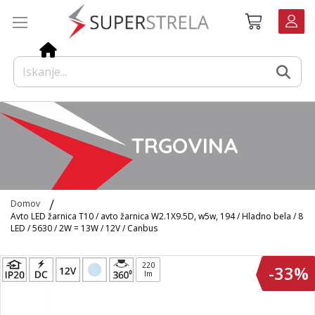
Preskoči
Košarica
na
vsebino
TRGOVINA
Domov
Avto LED žarnica T10 / avto žarnica W2.1X9.5D, w5w, 194 / Hladno bela / 8
LED / 5630 / 2W = 13W / 12V / Canbus
Preskoči
220
-33%
na
lm
konec
galerije