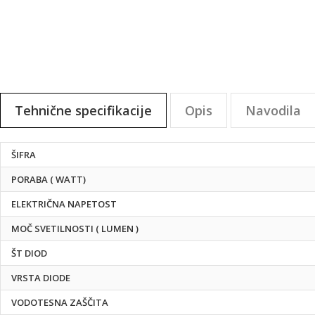
na
začetek
galerije
slik
Tehnične specifikacije
Opis
Navodila
Tehnične
ŠIFRA
specifikacije
PORABA ( WATT)
ELEKTRIČNA NAPETOST
MOČ SVETILNOSTI ( LUMEN )
ŠT DIOD
VRSTA DIODE
VODOTESNA ZAŠČITA