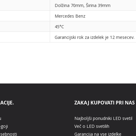
Dolžina 70mm, Širina 39mm
Mercedes Benz
45°C
Garancijski rok za izdelek je 12 mesecev.
ACIJE.
ZAKAJ KUPOVATI PRI NAS
u
Najboljši ponudniki LED svetil
ogoji
Več o LED svetilih
asebnosti
Garancija na vse izdelke