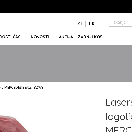
Preskoči
SI
HR
na
Iskanje
vsebino
PROSTI ČAS
NOVOSTI
AKCIJA – ZADNJI KOSI
znamke MERCEDES BENZ (BZW3)
Lasers
logoti
MERC