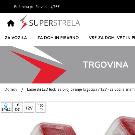
Poštnina po Sloveniji 4,75€
ZA VOZILA
ZA DOM IN PISARNO
VSE ZA DOM, VRT IN 
TRGOVINA
Domov
Laserski LED lučki za projiciranje logotipa / 12V - za vozila 
Preskoči
150
lm
na
konec
galerije
slik