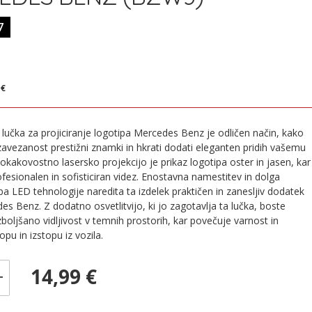
7
€
 €
lučka za projiciranje logotipa Mercedes Benz je odličen način, kako
 zavezanost prestižni znamki in hkrati dodati eleganten pridih vašemu
kokakovostno lasersko projekcijo je prikaz logotipa oster in jasen, kar
fesionalen in sofisticiran videz. Enostavna namestitev in dolga
ba LED tehnologije naredita ta izdelek praktičen in zanesljiv dodatek
es Benz. Z dodatno osvetlitvijo, ki jo zagotavlja ta lučka, boste
 izboljšano vidljivost v temnih prostorih, kar povečuje varnost in
pu in izstopu iz vozila.
14,99 €
+