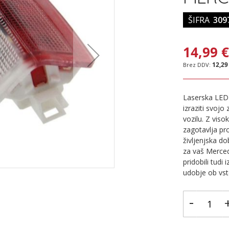
ŠIFRA
309
14,99 
12,29
Laserska LED 
izraziti svojo
vozilu. Z viso
zagotavlja pro
življenjska do
za vaš Merced
pridobili tudi
udobje ob vsto
-