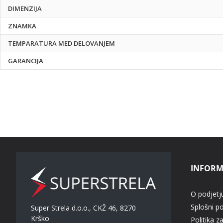
DIMENZIJA
ZNAMKA
TEMPARATURA MED DELOVANJEM
GARANCIJA
INFORM
O podjetj
Splošni p
Super Strela d.o.o., CKŽ 46, 8270
Krško
Politika z