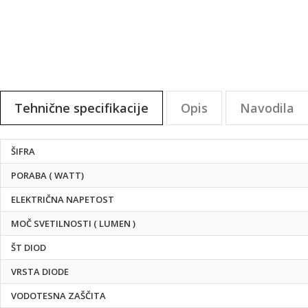
galerije
slik
Tehnične specifikacije
Opis
Navodila
Tehnične
ŠIFRA
specifikacije
PORABA ( WATT)
ELEKTRIČNA NAPETOST
MOČ SVETILNOSTI ( LUMEN )
ŠT DIOD
VRSTA DIODE
VODOTESNA ZAŠČITA