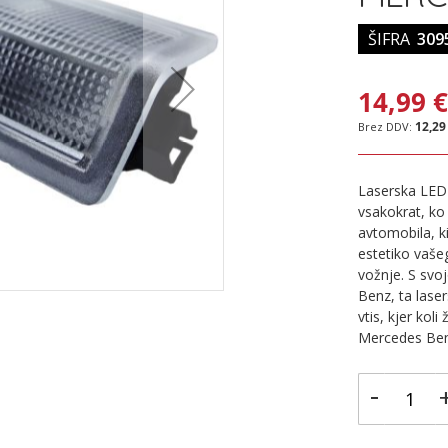
ŠIFRA
309
14,99 
12,29
Laserska LED 
vsakokrat, ko
avtomobila, k
estetiko vaše
vožnje. S svo
Benz, ta lase
vtis, kjer koli
Mercedes Benz,
-