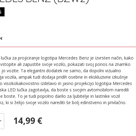
5
€
 €
lučka za projiciranje logotipa Mercedes Benz je izvrsten način, kako
 vstopite ali zapustite svoje vozilo, pokazati svoj ponos na znamko
i jo vozite. Ta elegantni dodatek ne samo, da dopolni vizualno
ga vozila, ampak tudi dodaja pridih osebne in ekskluzivne izkušnje
jo visokokakovostno izdelavo in jasno projekcijo logotipa Mercedes
rska LED lučka zagotavlja, da boste s svojim avtomobilom naredili
 že boste. To je tudi popolno darilo za ljubitelje in lastnike vozil
 ki si želijo svoje vozilo narediti še bolj edinstveno in privlačno.
14,99 €
+