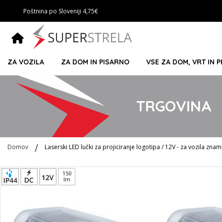
Poštnina po Sloveniji 4,75€
ZA VOZILA
ZA DOM IN PISARNO
VSE ZA DOM, VRT IN 
TRGOVINA
Domov
Laserski LED lučki za projiciranje logotipa / 12V - za vozila 
Preskoči
150
lm
na
konec
galerije
slik