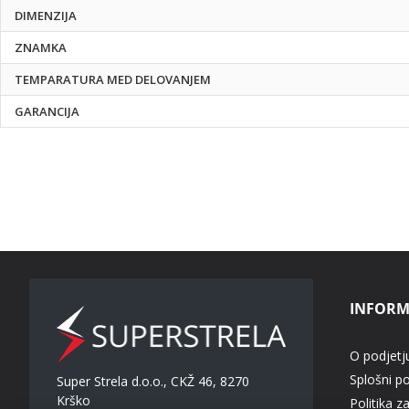
DIMENZIJA
ZNAMKA
TEMPARATURA MED DELOVANJEM
GARANCIJA
INFORM
O podjetj
Splošni p
Super Strela d.o.o., CKŽ 46, 8270
Krško
Politika z