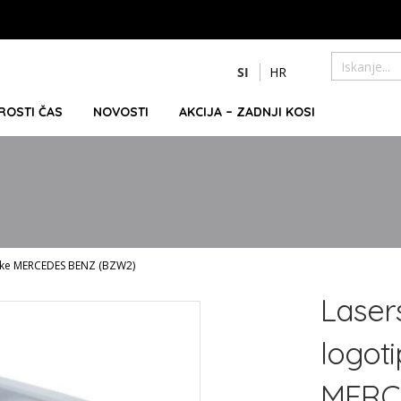
Preskoči
SI
HR
na
Iskanje
vsebino
PROSTI ČAS
NOVOSTI
AKCIJA – ZADNJI KOSI
znamke MERCEDES BENZ (BZW2)
Lasers
logoti
MERC