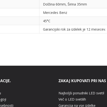
Dolžina 60mm, Širina 35mm
Mercedes Benz
45°C
Garancijski rok za izdelek je 12 mesecev.
ACIJE.
ZAKAJ KUPOVATI PRI NAS
u
Najboljši ponudniki LED svetil
ogoji
Več o LED svetilih
asebnosti
Garancija na vse izdelke