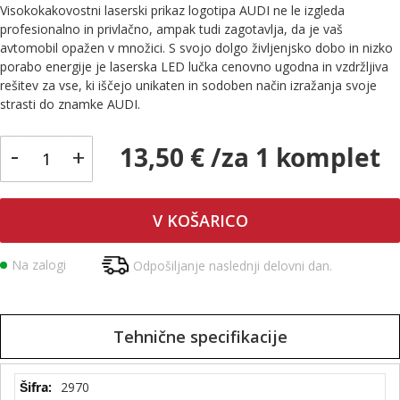
Visokokakovostni laserski prikaz logotipa AUDI ne le izgleda
profesionalno in privlačno, ampak tudi zagotavlja, da je vaš
avtomobil opažen v množici. S svojo dolgo življenjsko dobo in nizko
porabo energije je laserska LED lučka cenovno ugodna in vzdržljiva
rešitev za vse, ki iščejo unikaten in sodoben način izražanja svoje
strasti do znamke AUDI.
-
13,50 € /za 1 komplet
+
V KOŠARICO
Na zalogi
Odpošiljanje naslednji delovni dan.
Tehnične specifikacije
Tehnične
2970
specifikacije