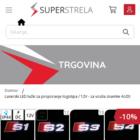
Preskoči
Košarica
na
vsebino
TRGOVINA
Domov
Laserski LED lučki za projiciranje logotipa / 12V - za vozila znamke AUDI
Preskoči
150
-10%
na
lm
konec
galerije
slik