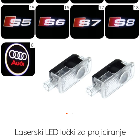
Preskoči
na
Laserski LED lučki za projiciranje
začetek
galerije