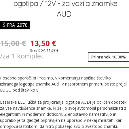
logotipa / 12V - za vozila znamke
slik
AUDI
ŠIFRA
2970
15,00 €
13,50 €
11,07 €
/za 1 komplet
Prihranek 10,00%
Posebno sporočilo! Prosimo, v komentarju napišite številko
izbranega logotipa znamke Audi. V nasprotnem primeru boste prejeli
LOGO pod številko 8.
Laserska LED lučka za projiciranje logotipa AUDI je odličen dodatek
za vse navdušence znamke, ki želijo svoj avtomobil personalizirati z
elegantnim in modernim dotikom. Z enostavno namestitvijo in
uporabo je ta gadget pripravljen na uporabo v nekaj minutah, kar
omogoča lastnikom, da hitro pokažejo svojo zvestobo znamki.