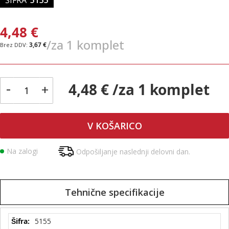
4,48 €
/za 1 komplet
3,67 €
-
4,48 € /za 1 komplet
+
V KOŠARICO
Na zalogi
Odpošiljanje naslednji delovni dan.
Tehnične specifikacije
Tehnične
5155
specifikacije