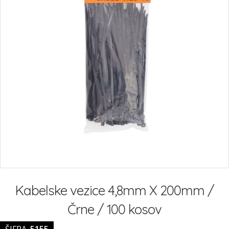
Preskoči
na
Kabelske vezice 4,8mm X 200mm /
začetek
galerije
Črne / 100 kosov
slik
ŠIFRA
5155