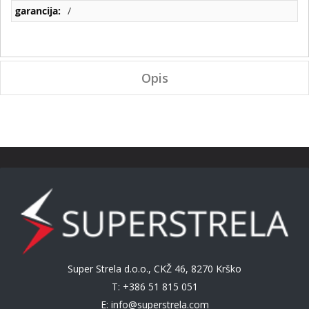
/
Opis
Super Strela d.o.o., CKŽ 46, 8270 Krško
T: +386 51 815 051
E:
info@superstrela.com