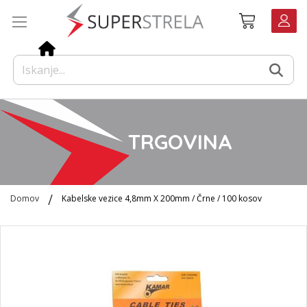
Preskoči
Košarica
na
vsebino
TRGOVINA
Domov
Kabelske vezice 4,8mm X 200mm / Črne / 100 kosov
Preskoči
na
konec
galerije
slik