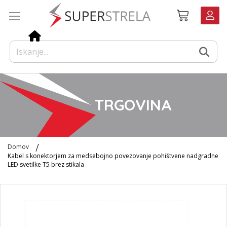
Preskoči
Košarica
na
vsebino
TRGOVINA
Domov
Kabel s konektorjem za medsebojno povezovanje pohištvene nadgradne
LED svetilke T5 brez stikala
Preskoči
na
konec
galerije