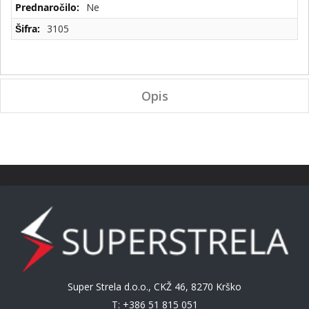
Tehnične
Ne
specifikacije
3105
Opis
Super Strela d.o.o., CKŽ 46, 8270 Krško
T: +386 51 815 051