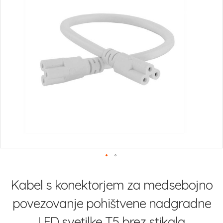
slik
Preskoči
na
Kabel s konektorjem za medsebojno
začetek
galerije
povezovanje pohištvene nadgradne
slik
LED svetilke T5 brez stikala