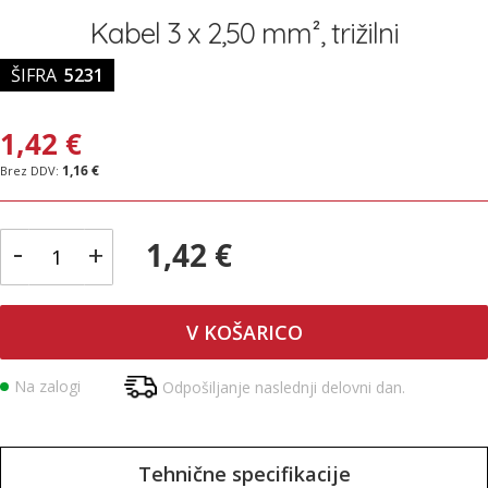
na
Kabel 3 x 2,50 mm², trižilni
začetek
galerije
ŠIFRA
5231
slik
1,42 €
1,16 €
-
1,42 €
+
V KOŠARICO
Na zalogi
Odpošiljanje naslednji delovni dan.
Tehnične specifikacije