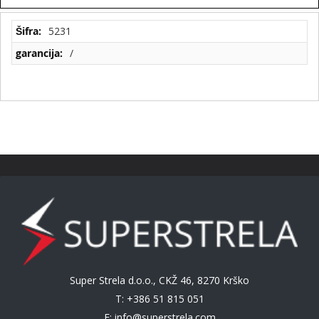
Tehnične
5231
specifikacije
/
Super Strela d.o.o., CKŽ 46, 8270 Krško
T: +386 51 815 051
E:
info@superstrela.com