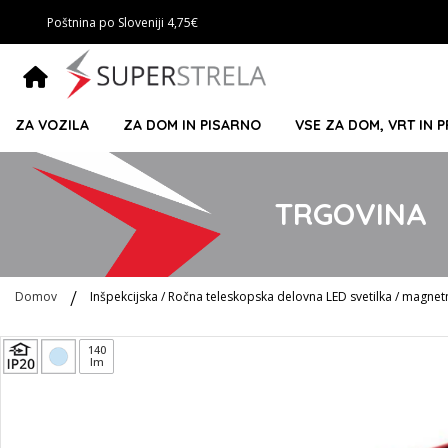
Poštnina po Sloveniji 4,75€
ZA VOZILA
ZA DOM IN PISARNO
VSE ZA DOM, VRT IN 
TRGOVINA
Domov
Inšpekcijska / Ročna teleskopska delovna LED svetilka / magne
Preskoči
140
lm
na
konec
galerije
slik