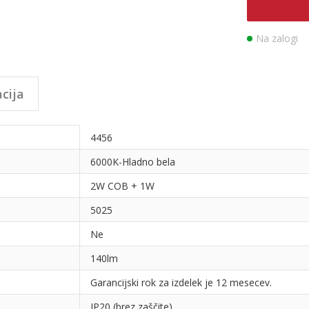
Na zalogi
cija
4456
6000K-Hladno bela
2W COB + 1W
5025
Ne
140lm
Garancijski rok za izdelek je 12 mesecev.
IP20 (brez zaščite)