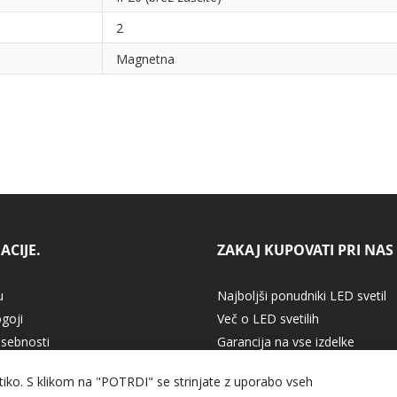
2
Magnetna
ACIJE.
ZAKAJ KUPOVATI PRI NAS
u
Najboljši ponudniki LED svetil
ogoji
Več o LED svetilih
asebnosti
Garancija na vse izdelke
 plačilo
Cenovno ugodna LED svetila
itiko. S klikom na "POTRDI" se strinjate z uporabo vseh
delkov
Hitra dostava