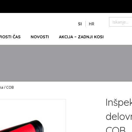
Preskoči
SI
HR
na
Iskanje
vsebino
PROSTI ČAS
NOVOSTI
AKCIJA – ZADNJI KOSI
tna / COB
Inšpe
delov
COB