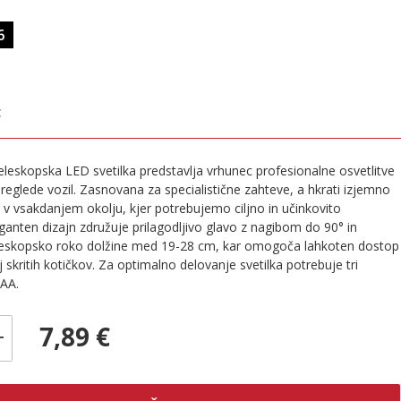
6
€
teleskopska LED svetilka predstavlja vrhunec profesionalne osvetlitve
reglede vozil. Zasnovana za specialistične zahteve, a hkrati izjemno
 v vsakdanjem okolju, kjer potrebujemo ciljno in učinkovito
eganten dizajn združuje prilagodljivo glavo z nagibom do 90° in
eleskopsko roko dolžine med 19-28 cm, kar omogoča lahkoten dostop
j skritih kotičkov. Za optimalno delovanje svetilka potrebuje tri
AAA.
7,89 €
+