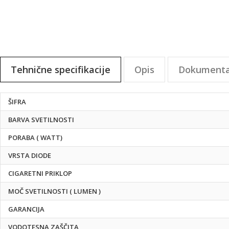
slik
Tehnične specifikacije
Opis
Dokumenta
Tehnične
ŠIFRA
specifikacije
BARVA SVETILNOSTI
PORABA ( WATT)
VRSTA DIODE
CIGARETNI PRIKLOP
MOČ SVETILNOSTI ( LUMEN )
GARANCIJA
VODOTESNA ZAŠČITA