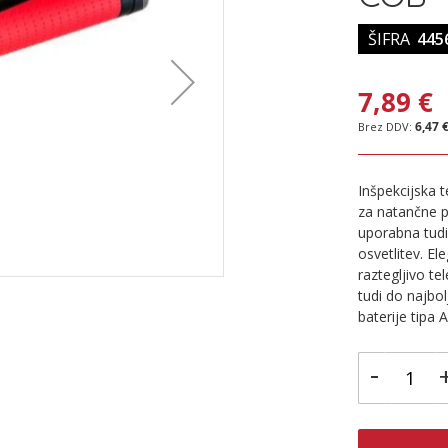
ŠIFRA
445
7,89 €
6,47 
Inšpekcijska 
za natančne p
uporabna tudi
osvetlitev. El
raztegljivo t
tudi do najbol
baterije tipa 
-