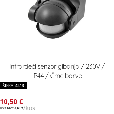
Preskoči
na
Infrardeči senzor gibanja / 230V /
začetek
galerije
IP44 / Črne barve
slik
ŠIFRA
4213
10,50 €
/kos
8,61 €