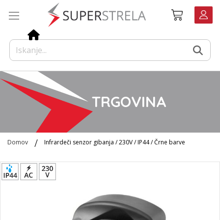
Preskoči
Košarica
na
vsebino
TRGOVINA
Domov
Infrardeči senzor gibanja / 230V / IP44 / Črne barve
Preskoči
na
konec
galerije
slik