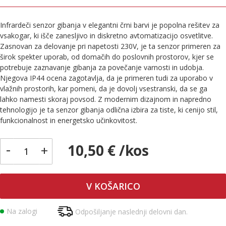
Infrardeči senzor gibanja v elegantni črni barvi je popolna rešitev za
vsakogar, ki išče zanesljivo in diskretno avtomatizacijo osvetlitve.
Zasnovan za delovanje pri napetosti 230V, je ta senzor primeren za
širok spekter uporab, od domačih do poslovnih prostorov, kjer se
potrebuje zaznavanje gibanja za povečanje varnosti in udobja.
Njegova IP44 ocena zagotavlja, da je primeren tudi za uporabo v
vlažnih prostorih, kar pomeni, da je dovolj vsestranski, da se ga
lahko namesti skoraj povsod. Z modernim dizajnom in napredno
tehnologijo je ta senzor gibanja odlična izbira za tiste, ki cenijo stil,
funkcionalnost in energetsko učinkovitost.
-
10,50 € /kos
+
V KOŠARICO
Na zalogi
Odpošiljanje naslednji delovni dan.