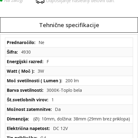
Na zalogi
Odpošiljanje naslednji delovni dan.
Tehnične specifikacije
Tehnične
Ne
specifikacije
4930
F
3W
200 lm
3000K-Toplo bela
1
Da
(Ø): 10mm, dolžina: 38mm (29mm brez priklopa)
DC 12V
G4