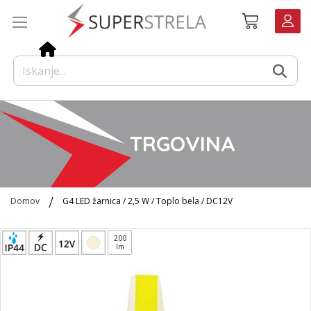
Preskoči
Košarica
na
vsebino
TRGOVINA
Domov
G4 LED žarnica / 2,5 W / Toplo bela / DC12V
Preskoči
200
na
lm
konec
galerije
slik