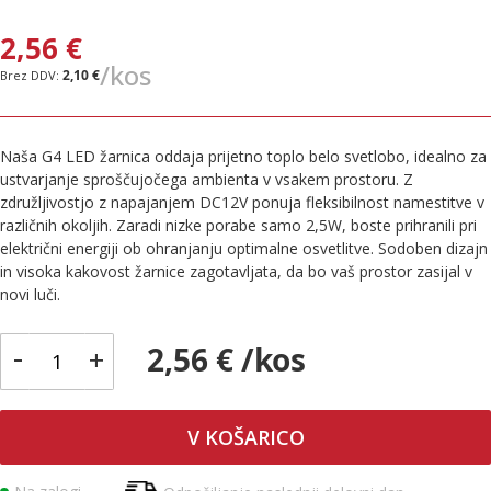
2,56 €
/kos
2,10 €
Naša G4 LED žarnica oddaja prijetno toplo belo svetlobo, idealno za
ustvarjanje sproščujočega ambienta v vsakem prostoru. Z
združljivostjo z napajanjem DC12V ponuja fleksibilnost namestitve v
različnih okoljih. Zaradi nizke porabe samo 2,5W, boste prihranili pri
električni energiji ob ohranjanju optimalne osvetlitve. Sodoben dizajn
in visoka kakovost žarnice zagotavljata, da bo vaš prostor zasijal v
novi luči.
-
2,56 € /kos
+
V KOŠARICO