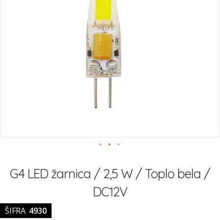
Preskoči
na
G4 LED žarnica / 2,5 W / Toplo bela /
začetek
galerije
DC12V
slik
ŠIFRA
4930