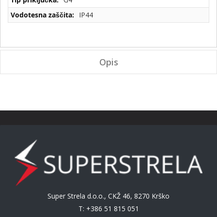
IP44
Opis
Super Strela d.o.o., CKŽ 46, 8270 Krško
T: +386 51 815 051