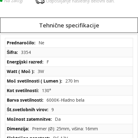
Na zalogi
Odpošiljanje naslednji delovni dan.
Tehnične specifikacije
Tehnične
Ne
specifikacije
3354
F
3W
270 lm
130°
6000K-Hladno bela
9
Da
Premer (Ø): 25mm, višina: 16mm