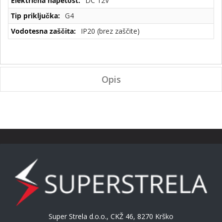
DC 12V
G4
IP20 (brez zaščite)
Opis
Super Strela d.o.o., CKŽ 46, 8270 Krško