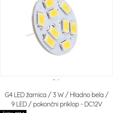
Preskoči
na
G4 LED žarnica / 3 W / Hladno bela /
začetek
galerije
9 LED / pokončni priklop - DC12V
slik