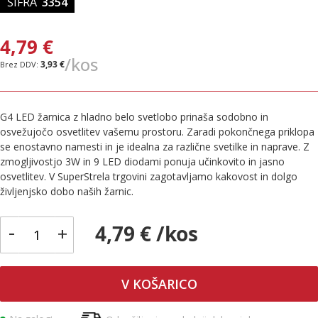
ŠIFRA
3354
4,79 €
/kos
3,93 €
G4 LED žarnica z hladno belo svetlobo prinaša sodobno in
osvežujočo osvetlitev vašemu prostoru. Zaradi pokončnega priklopa
se enostavno namesti in je idealna za različne svetilke in naprave. Z
zmogljivostjo 3W in 9 LED diodami ponuja učinkovito in jasno
osvetlitev. V SuperStrela trgovini zagotavljamo kakovost in dolgo
življenjsko dobo naših žarnic.
-
4,79 € /kos
+
V KOŠARICO