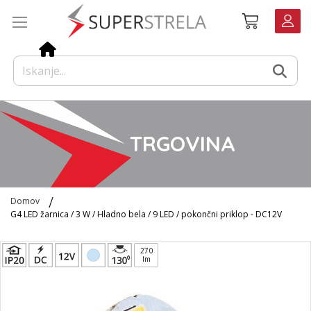
Preskoči
Košarica
na
vsebino
TRGOVINA
Domov
G4 LED žarnica / 3 W / Hladno bela / 9 LED / pokončni priklop - DC12V
Preskoči
270
na
lm
konec
galerije
slik