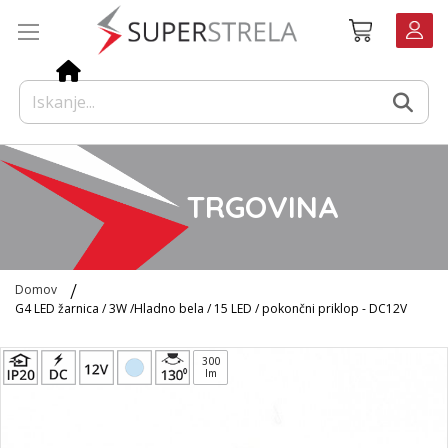
Preskoči
Košarica
na
vsebino
TRGOVINA
Domov
G4 LED žarnica / 3W /Hladno bela / 15 LED / pokončni priklop - DC12V
Preskoči
300
na
lm
konec
galerije
slik