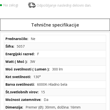
Na zalogi
Odpošiljanje naslednji delovni dan.
Tehnične specifikacije
Tehnične
Ne
specifikacije
5057
F
3W
300 lm
130°
6000K-Hladno bela
15
Da
Premer (Ø): 30mm, dolžina: 16mm