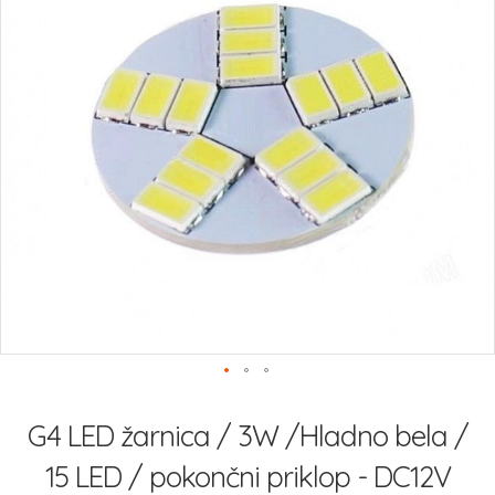
Preskoči
na
G4 LED žarnica / 3W /Hladno bela /
začetek
galerije
15 LED / pokončni priklop - DC12V
slik