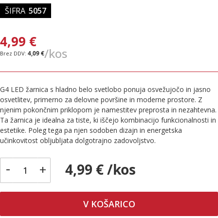
ŠIFRA
5057
4,99 €
/kos
4,09 €
G4 LED žarnica s hladno belo svetlobo ponuja osvežujočo in jasno
osvetlitev, primerno za delovne površine in moderne prostore. Z
njenim pokončnim priklopom je namestitev preprosta in nezahtevna.
Ta žarnica je idealna za tiste, ki iščejo kombinacijo funkcionalnosti in
estetike. Poleg tega pa njen sodoben dizajn in energetska
učinkovitost obljubljata dolgotrajno zadovoljstvo.
-
4,99 € /kos
+
V KOŠARICO