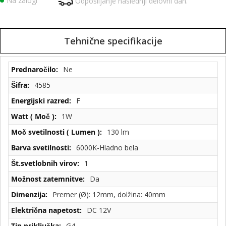
Na zalogi
Odpošiljanje naslednji delovni dan.
Tehnične specifikacije
Tehnične
Ne
specifikacije
4585
F
1W
130 lm
6000K-Hladno bela
1
Da
Premer (Ø): 12mm, dolžina: 40mm
DC 12V
G4