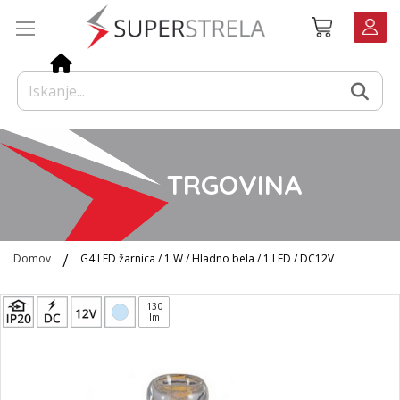
Preskoči
Košarica
na
vsebino
TRGOVINA
Domov
G4 LED žarnica / 1 W / Hladno bela / 1 LED / DC12V
Preskoči
130
na
lm
konec
galerije
slik