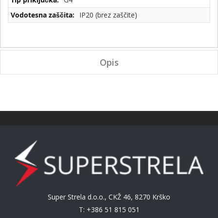
IP20 (brez zaščite)
Opis
Super Strela d.o.o., CKŽ 46, 8270 Krško
T: +386 51 815 051