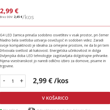
2,99 €
/kos
2,45 €
G4 LED žarnica prinaša sodobno osvetlitev v vsak prostor, pri čemer
hladno bela svetloba ustvarja osvežujoč in sodoben videz. Zaradi
svoje kompaktnosti je idealna za omejene prostore, ne da bi pri tem
žrtvovala svetlost ali kakovost. Energetska učinkovitost in dolga
življenjska doba LED tehnologije zagotavljata dolgotrajne prihranke.
Njena vsestranskost jo naredi odlično izbiro za domove, pisarne in
trgovine.
-
2,99 € /kos
+
V KOŠARICO