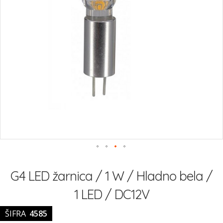
Preskoči
na
G4 LED žarnica / 1 W / Hladno bela /
začetek
galerije
1 LED / DC12V
slik
ŠIFRA
4585