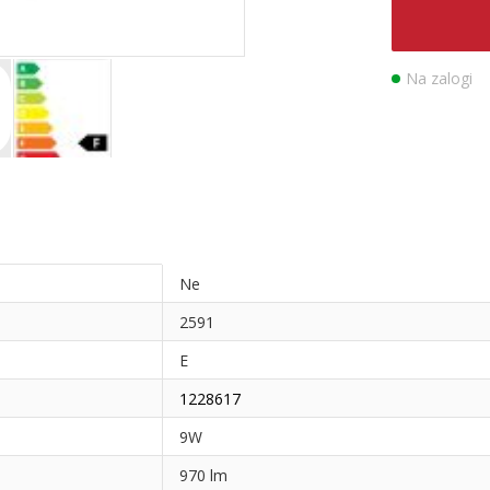
Na zalogi
Ne
2591
E
1228617
9W
970 lm