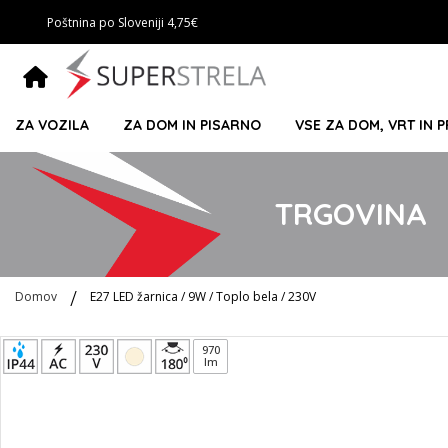
Poštnina po Sloveniji 4,75€
ZA VOZILA
ZA DOM IN PISARNO
VSE ZA DOM, VRT IN 
TRGOVINA
Domov
E27 LED žarnica / 9W / Toplo bela / 230V
Preskoči
970
lm
na
konec
galerije
slik