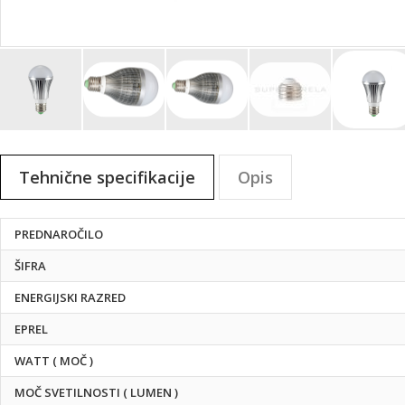
Preskoči
na
Tehnične specifikacije
Opis
začetek
galerije
slik
Tehnične
PREDNAROČILO
specifikacije
ŠIFRA
ENERGIJSKI RAZRED
EPREL
WATT ( MOČ )
MOČ SVETILNOSTI ( LUMEN )