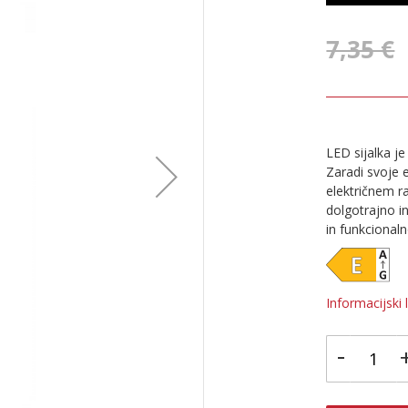
7,35 €
LED sijalka j
Zaradi svoje 
električnem r
dolgotrajno in
in funkcionaln
Informacijski l
-