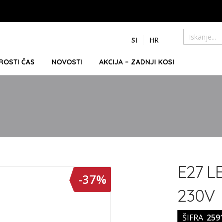
Preskoči
SI
HR
na
Iskanje
vsebino
PROSTI ČAS
NOVOSTI
AKCIJA – ZADNJI KOSI
E27 L
-37%
230V
ŠIFRA
259