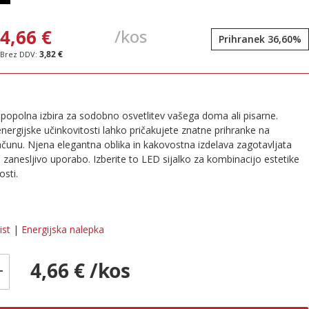
4,66 €
/kos
Prihranek 36,60%
3,82 €
e popolna izbira za sodobno osvetlitev vašega doma ali pisarne.
energijske učinkovitosti lahko pričakujete znatne prihranke na
ačunu. Njena elegantna oblika in kakovostna izdelava zagotavljata
 zanesljivo uporabo. Izberite to LED sijalko za kombinacijo estetike
osti.
ist
|
Energijska nalepka
4,66 € /kos
+