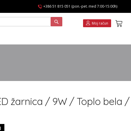
+386 51 815 051 (pon.-pet. med 7:00-15:00h)
Koša
Moj račun
ED žarnica / 9W / Toplo bela /
1