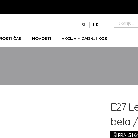
Preskoči
SI
HR
na
Iskanje
vsebino
PROSTI ČAS
NOVOSTI
AKCIJA – ZADNJI KOSI
E27 L
bela 
ŠIFRA
516