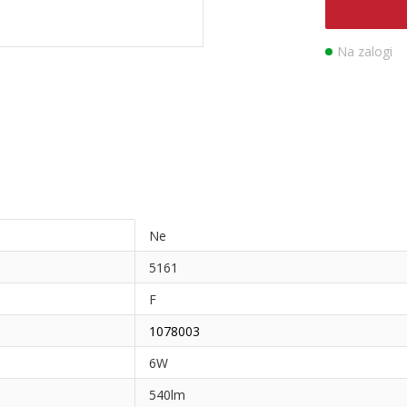
Na zalogi
Ne
5161
F
1078003
6W
540lm