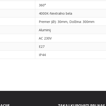
360°
4000K-Nevtralno bela
Premer (Ø): 30mm, Dolžina: 300mm
Aluminij
AC 230V
E27
IP44
ACIJE.
ZAKAJ KUPOVATI PRI NAS