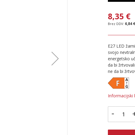
8,35 €
6,84 
E27 LED žarni
svojo nevtral
energetsko uči
da bi žrtvova
ne da bi žrtvova
Informacijski l
-