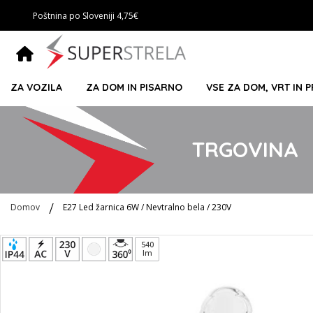
Poštnina po Sloveniji 4,75€
ZA VOZILA
ZA DOM IN PISARNO
VSE ZA DOM, VRT IN 
TRGOVINA
Domov
E27 Led žarnica 6W / Nevtralno bela / 230V
Preskoči
540
lm
na
konec
galerije
slik