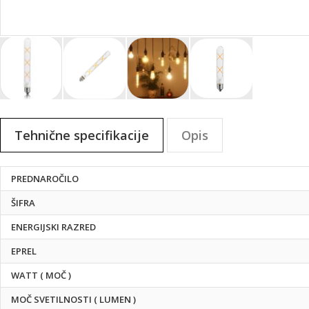
Preskoči
na
Tehnične specifikacije
Opis
začetek
galerije
slik
Tehnične
PREDNAROČILO
specifikacije
ŠIFRA
ENERGIJSKI RAZRED
EPREL
WATT ( MOČ )
MOČ SVETILNOSTI ( LUMEN )