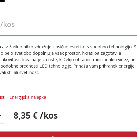
/kos
€
ca z žarilno nitko združuje klasično estetiko s sodobno tehnologijo. S
no belo svetlobo dopolnjuje vsak prostor, hkrati pa zagotavlja
nkovitost. Idealna je za tiste, ki želijo ohraniti tradicionalen videz, ne
li sodobne prednosti LED tehnologije. Prinaša vam prihranek energije,
li stil ali svetilnost.
ist
|
Energijska nalepka
8,35 € /kos
+