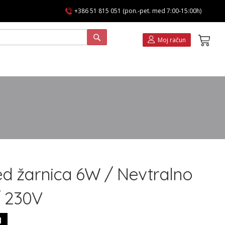
+386 51 815 051 (pon.-pet. med 7:00-15:00h)
Koša
Moj račun
ed žarnica 6W / Nevtralno
/ 230V
1