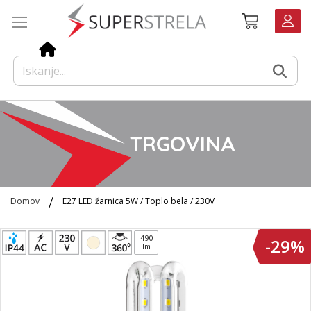
Preskoči
Košarica
na
vsebino
TRGOVINA
Domov
E27 LED žarnica 5W / Toplo bela / 230V
Preskoči
490
-29%
na
lm
konec
galerije
slik