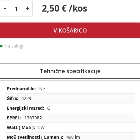
-
2,50 € /kos
+
V KOŠARICO
Na zalogi
Tehnične specifikacije
Tehnične
Ne
specifikacije
4229
G
1767982
5W
490 lm