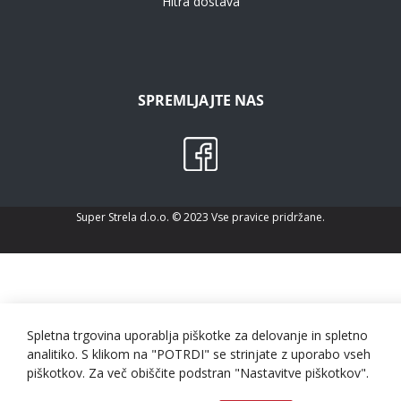
Hitra dostava
SPREMLJAJTE NAS
Super Strela d.o.o. © 2023 Vse pravice pridržane.
Spletna trgovina uporablja piškotke za delovanje in spletno
analitiko. S klikom na "POTRDI" se strinjate z uporabo vseh
piškotkov. Za več obiščite podstran "Nastavitve piškotkov".