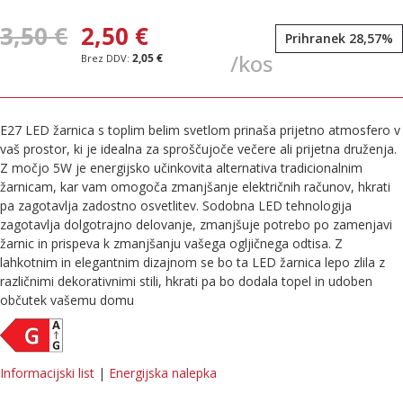
3,50 €
2,50 €
Prihranek 28,57%
/kos
2,05 €
E27 LED žarnica s toplim belim svetlom prinaša prijetno atmosfero v
vaš prostor, ki je idealna za sproščujoče večere ali prijetna druženja.
Z močjo 5W je energijsko učinkovita alternativa tradicionalnim
žarnicam, kar vam omogoča zmanjšanje električnih računov, hkrati
pa zagotavlja zadostno osvetlitev. Sodobna LED tehnologija
zagotavlja dolgotrajno delovanje, zmanjšuje potrebo po zamenjavi
žarnic in prispeva k zmanjšanju vašega ogljičnega odtisa. Z
lahkotnim in elegantnim dizajnom se bo ta LED žarnica lepo zlila z
različnimi dekorativnimi stili, hkrati pa bo dodala topel in udoben
občutek vašemu domu
Informacijski list
|
Energijska nalepka