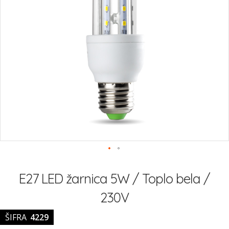
Preskoči
na
E27 LED žarnica 5W / Toplo bela /
začetek
galerije
230V
slik
ŠIFRA
4229