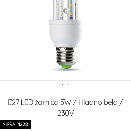
Preskoči
na
E27 LED žarnica 5W / Hladno bela /
začetek
galerije
230V
slik
ŠIFRA
4228