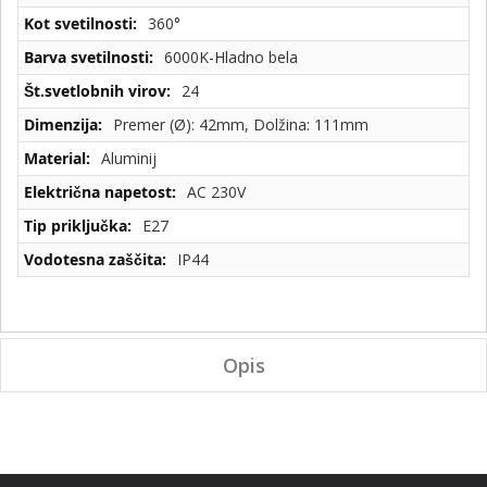
360°
6000K-Hladno bela
24
Premer (Ø): 42mm, Dolžina: 111mm
Aluminij
AC 230V
E27
IP44
Opis