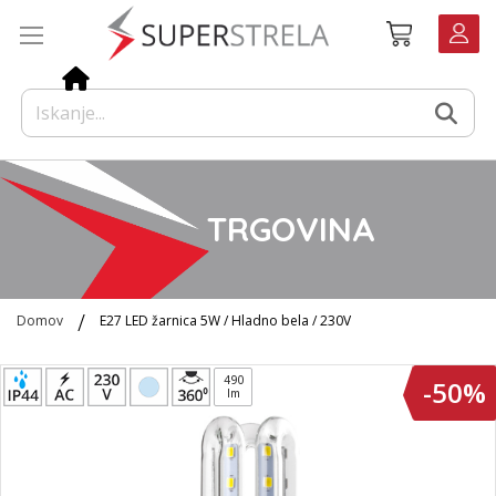
Preskoči
Košarica
na
vsebino
TRGOVINA
Domov
E27 LED žarnica 5W / Hladno bela / 230V
Preskoči
490
-50%
na
lm
konec
galerije
slik