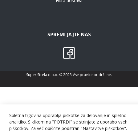
Hitra dostava
SPREMLJAJTE NAS
Super Strela d.o.o. © 2023 Vse pravice pridržane.
Spletna trgovina uporablja piškotke za delovanje in spletno
analitiko. S klikom na "POTRDI" se strinjate z uporabo vseh
piškotkov. Za več obiščite podstran "Nastavitve piškotkov".