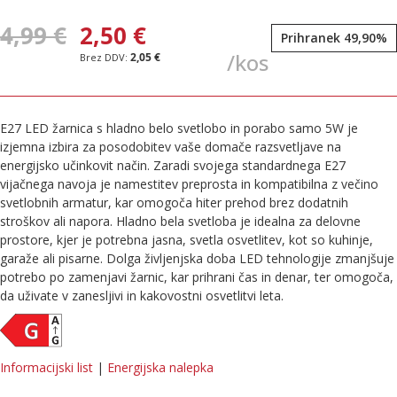
4,99 €
2,50 €
Prihranek 49,90%
/kos
2,05 €
E27 LED žarnica s hladno belo svetlobo in porabo samo 5W je
izjemna izbira za posodobitev vaše domače razsvetljave na
energijsko učinkovit način. Zaradi svojega standardnega E27
vijačnega navoja je namestitev preprosta in kompatibilna z večino
svetlobnih armatur, kar omogoča hiter prehod brez dodatnih
stroškov ali napora. Hladno bela svetloba je idealna za delovne
prostore, kjer je potrebna jasna, svetla osvetlitev, kot so kuhinje,
garaže ali pisarne. Dolga življenjska doba LED tehnologije zmanjšuje
potrebo po zamenjavi žarnic, kar prihrani čas in denar, ter omogoča,
da uživate v zanesljivi in kakovostni osvetlitvi leta.
Informacijski list
|
Energijska nalepka