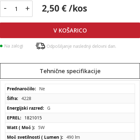
-
2,50 € /kos
+
V KOŠARICO
Na zalogi
Odpošiljanje naslednji delovni dan.
Tehnične specifikacije
Tehnične
Ne
specifikacije
4228
G
1821015
5W
490 lm