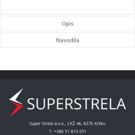
Opis
Navodila
Super Strela d.o.o., CKŽ 46, 8270 Krško
T: +386 51 815 051