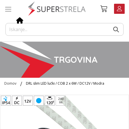
Preskoči
Košarica
na
vsebino
TRGOVINA
Domov
DRL slim LED lučki / COB 2 x 6W / DC12V / Modra
Preskoči
240
na
lm
konec
galerije
slik