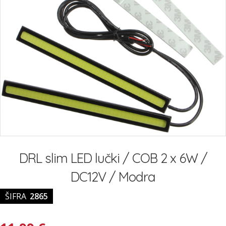
Preskoči
na
DRL slim LED lučki / COB 2 x 6W /
začetek
galerije
DC12V / Modra
slik
ŠIFRA
2865