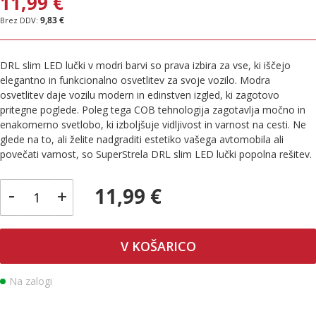
11,99 €
9,83 €
DRL slim LED lučki v modri barvi so prava izbira za vse, ki iščejo
elegantno in funkcionalno osvetlitev za svoje vozilo. Modra
osvetlitev daje vozilu modern in edinstven izgled, ki zagotovo
pritegne poglede. Poleg tega COB tehnologija zagotavlja močno in
enakomerno svetlobo, ki izboljšuje vidljivost in varnost na cesti. Ne
glede na to, ali želite nadgraditi estetiko vašega avtomobila ali
povečati varnost, so SuperStrela DRL slim LED lučki popolna rešitev.
-
11,99 €
+
V KOŠARICO
Na zalogi