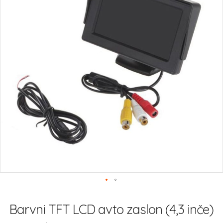
Preskoči
na
Barvni TFT LCD avto zaslon (4,3 inče)
začetek
galerije