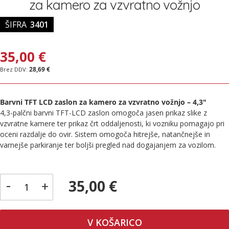
za kamero za vzvratno vožnjo
slik
ŠIFRA
3401
35,00 €
28,69 €
Barvni TFT LCD zaslon za kamero za vzvratno vožnjo – 4,3"
4,3-palčni barvni TFT-LCD zaslon omogoča jasen prikaz slike z
vzvratne kamere ter prikaz črt oddaljenosti, ki vozniku pomagajo pri
oceni razdalje do ovir. Sistem omogoča hitrejše, natančnejše in
varnejše parkiranje ter boljši pregled nad dogajanjem za vozilom.
-
35,00 €
+
V KOŠARICO