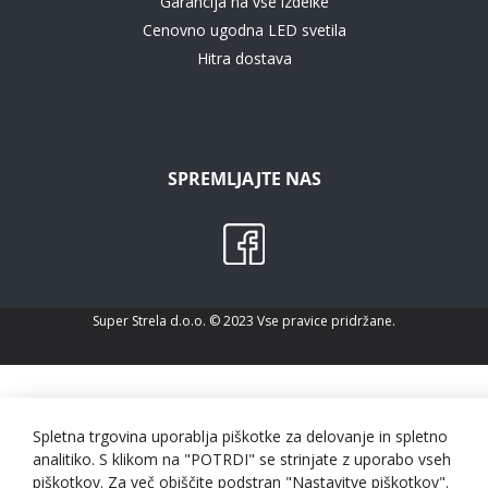
Garancija na vse izdelke
Cenovno ugodna LED svetila
Hitra dostava
SPREMLJAJTE NAS
Super Strela d.o.o. © 2023 Vse pravice pridržane.
Spletna trgovina uporablja piškotke za delovanje in spletno
analitiko. S klikom na "POTRDI" se strinjate z uporabo vseh
piškotkov. Za več obiščite podstran "Nastavitve piškotkov".