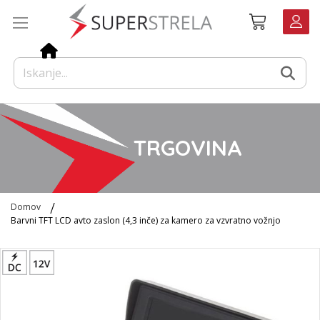
Preskoči
Košarica
na
vsebino
TRGOVINA
Domov
Barvni TFT LCD avto zaslon (4,3 inče) za kamero za vzvratno vožnjo
Preskoči
na
konec
galerije
slik