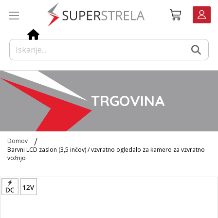
Preskoči
Košarica
na
vsebino
TRGOVINA
Domov
Barvni LCD zaslon (3,5 inčov) / vzvratno ogledalo za kamero za vzvratno
vožnjo
Preskoči
na
konec
galerije