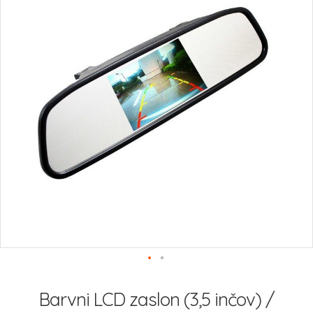
slik
Preskoči
na
Barvni LCD zaslon (3,5 inčov) /
začetek