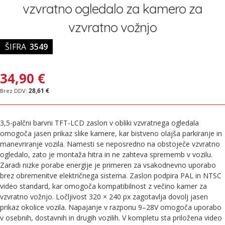
galerije
vzvratno ogledalo za kamero za
slik
vzvratno vožnjo
ŠIFRA
3549
34,90 €
28,61 €
3,5-palčni barvni TFT-LCD zaslon v obliki vzvratnega ogledala
omogoča jasen prikaz slike kamere, kar bistveno olajša parkiranje in
manevriranje vozila. Namesti se neposredno na obstoječe vzvratno
ogledalo, zato je montaža hitra in ne zahteva sprememb v vozilu.
Zaradi nizke porabe energije je primeren za vsakodnevno uporabo
brez obremenitve električnega sistema. Zaslon podpira PAL in NTSC
video standard, kar omogoča kompatibilnost z večino kamer za
vzvratno vožnjo. Ločljivost 320 × 240 px zagotavlja dovolj jasen
prikaz okolice vozila. Napajanje v razponu 9–28V omogoča uporabo
v osebnih, dostavnih in drugih vozilih. V kompletu sta priložena video