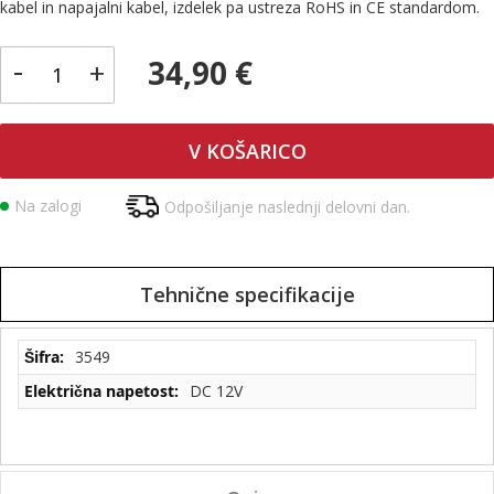
kabel in napajalni kabel, izdelek pa ustreza RoHS in CE standardom.
-
34,90 €
+
V KOŠARICO
Na zalogi
Odpošiljanje naslednji delovni dan.
Tehnične specifikacije
Tehnične
3549
specifikacije
DC 12V