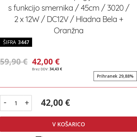
galerije
s funkcijo smernika / 45cm / 3020 /
slik
2 x 12W / DC12V / Hladna Bela +
Oranžna
ŠIFRA
3447
59,90 €
42,00 €
34,43 €
Prihranek 29,88%
-
42,00 €
+
V KOŠARICO