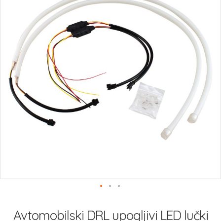
slik
Preskoči
na
Avtomobilski DRL upogljivi LED lučki
začetek