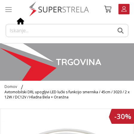
Preskoči
Košarica
na
vsebino
TRGOVINA
Domov
Avtomobilski DRL upogljivi LED lučki s funkcijo smernika / 45cm / 3020 / 2 x
12W / DC12V / Hladna Bela + Oranžna
Preskoči
-30%
na
konec
galerije