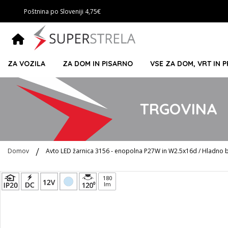
Poštnina po Sloveniji 4,75€
ZA VOZILA
ZA DOM IN PISARNO
VSE ZA DOM, VRT IN 
TRGOVINA
Domov
Avto LED žarnica 3156 - enopolna P27W in W2.5x16d / Hladno be
Preskoči
180
lm
na
konec
galerije
slik