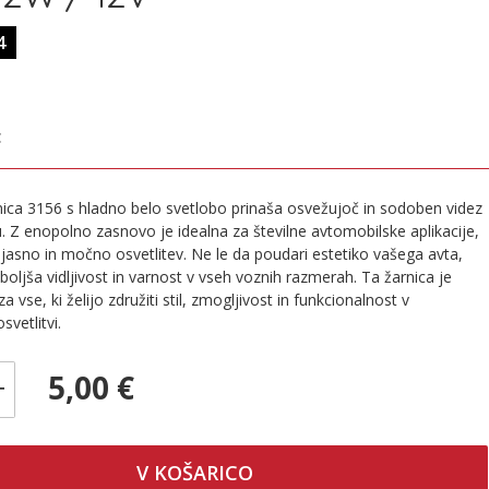
4
€
ica 3156 s hladno belo svetlobo prinaša osvežujoč in sodoben videz
. Z enopolno zasnovo je idealna za številne avtomobilske aplikacije,
 jasno in močno osvetlitev. Ne le da poudari estetiko vašega avta,
boljša vidljivost in varnost v vseh voznih razmerah. Ta žarnica je
za vse, ki želijo združiti stil, zmogljivost in funkcionalnost v
svetlitvi.
5,00 €
+
V KOŠARICO