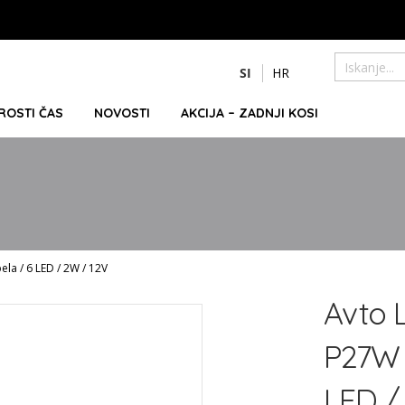
Preskoči
SI
HR
na
Iskanje
vsebino
PROSTI ČAS
NOVOSTI
AKCIJA – ZADNJI KOSI
la / 6 LED / 2W / 12V
Avto 
P27W 
LED /