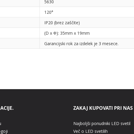
5630
120°
IP20 (brez zaščite)
(D x Φ): 35mm x 19mm
Garancijski rok za izdelek je 3 mesece.
ACIJE.
ZAKAJ KUPOVATI PRI NAS
u
Najboljši ponudniki LED svetil
ogoji
Več o LED svetilih