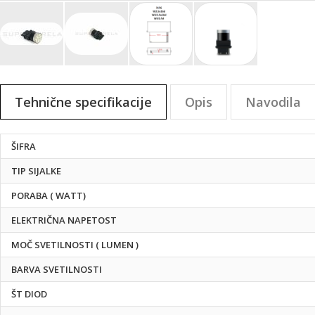
Preskoči
na
Tehnične specifikacije
Opis
Navodila
začetek
galerije
slik
Tehnične
ŠIFRA
specifikacije
TIP SIJALKE
PORABA ( WATT)
ELEKTRIČNA NAPETOST
MOČ SVETILNOSTI ( LUMEN )
BARVA SVETILNOSTI
ŠT DIOD