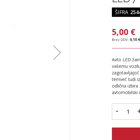
ŠIFRA
254
5,00 €
4,10 
Avto LED žarn
vašemu vozilu
zagotavljajoč
temveč tudi iz
odlična izbira 
avtomobilski o
-