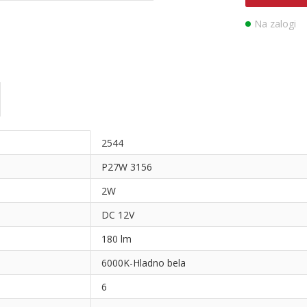
Na zalogi
2544
P27W 3156
2W
DC 12V
180 lm
6000K-Hladno bela
6