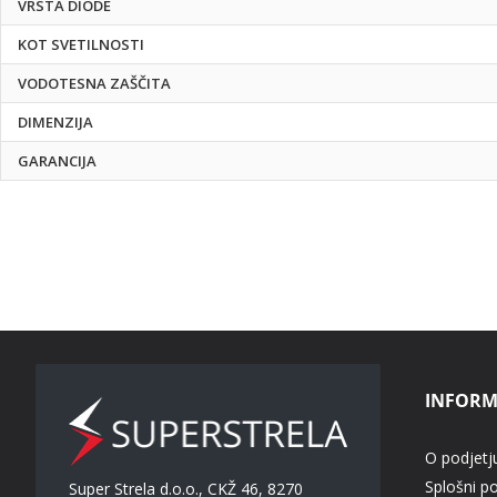
VRSTA DIODE
KOT SVETILNOSTI
VODOTESNA ZAŠČITA
DIMENZIJA
GARANCIJA
INFORM
O podjetj
Splošni p
Super Strela d.o.o., CKŽ 46, 8270