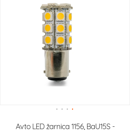
slik
Preskoči
na
Avto LED žarnica 1156, BaU15S -
začetek