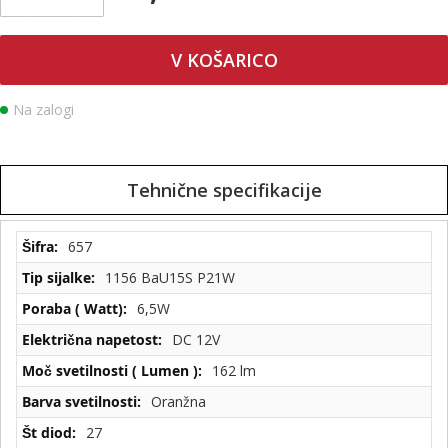
V KOŠARICO
Na zalogi
Tehnične specifikacije
Tehnične
657
specifikacije
1156 BaU15S P21W
6,5W
DC 12V
162 lm
Oranžna
27