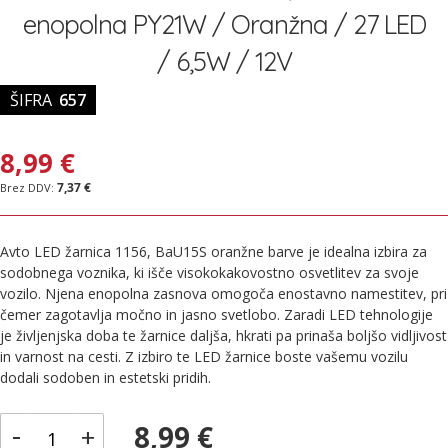
galerije
enopolna PY21W / Oranžna / 27 LED
slik
/ 6,5W / 12V
ŠIFRA
657
8,99 €
7,37 €
Avto LED žarnica 1156, BaU15S oranžne barve je idealna izbira za
sodobnega voznika, ki išče visokokakovostno osvetlitev za svoje
vozilo. Njena enopolna zasnova omogoča enostavno namestitev, pri
čemer zagotavlja močno in jasno svetlobo. Zaradi LED tehnologije
je življenjska doba te žarnice daljša, hkrati pa prinaša boljšo vidljivost
in varnost na cesti. Z izbiro te LED žarnice boste vašemu vozilu
dodali sodoben in estetski pridih.
-
8,99 €
+