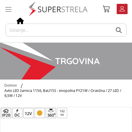
Preskoči
Košarica
na
vsebino
TRGOVINA
Domov
Avto LED žarnica 1156, BaU15S - enopolna PY21W / Oranžna / 27 LED /
6,5W / 12V
Preskoči
162
na
lm
konec
galerije