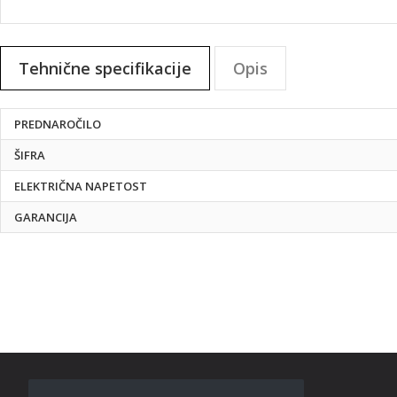
Preskoči
na
Tehnične specifikacije
Opis
začetek
galerije
slik
Tehnične
PREDNAROČILO
specifikacije
ŠIFRA
ELEKTRIČNA NAPETOST
GARANCIJA