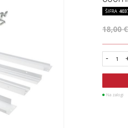
ŠIFRA
403
18,00 
-
Na zalogi