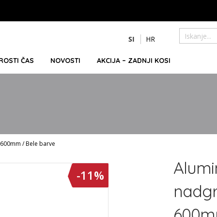
Preskoči
SI
HR
na
Iskanje
vsebino
PROSTI ČAS
NOVOSTI
AKCIJA – ZADNJI KOSI
x 600mm / Bele barve
Alumin
-11%
nadgr
600mm