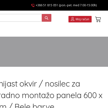
+386 51 815 051 (pon.-pet. med 7:00-15:00h)
Koša
Moj račun
ijast okvir / nosilec za
adno montažo panela 600 x
 / Bele barve