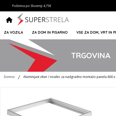
Poštnina po Sloveniji 4,75€
ZA VOZILA
ZA DOM IN PISARNO
VSE ZA DOM, VRT IN 
TRGOVINA
Domov
Aluminijast okvir / nosilec za nadgradno montažo panela 600 
Preskoči
na
konec
galerije
slik