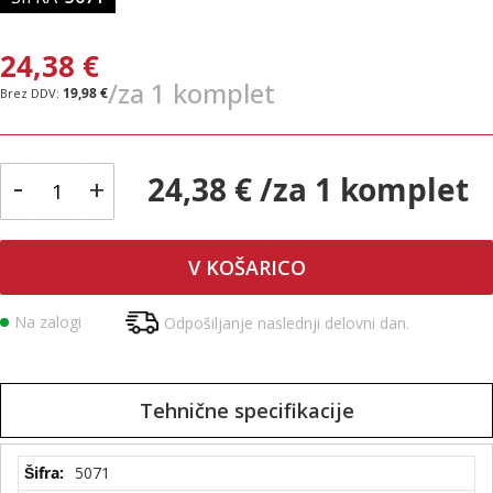
24,38 €
/za 1 komplet
19,98 €
-
24,38 € /za 1 komplet
+
V KOŠARICO
Na zalogi
Odpošiljanje naslednji delovni dan.
Tehnične specifikacije
Tehnične
5071
specifikacije