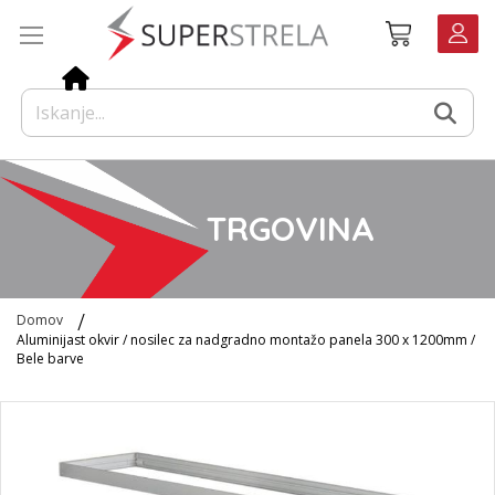
Preskoči
Košarica
na
vsebino
TRGOVINA
Domov
Aluminijast okvir / nosilec za nadgradno montažo panela 300 x 1200mm /
Bele barve
Preskoči
na
konec
galerije