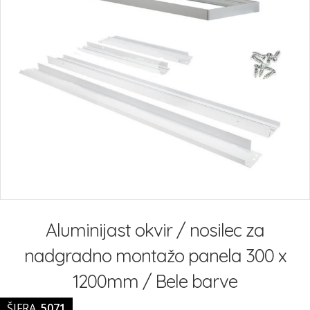
slik
Preskoči
na
Aluminijast okvir / nosilec za
začetek
galerije
nadgradno montažo panela 300 x
slik
1200mm / Bele barve
ŠIFRA
5071