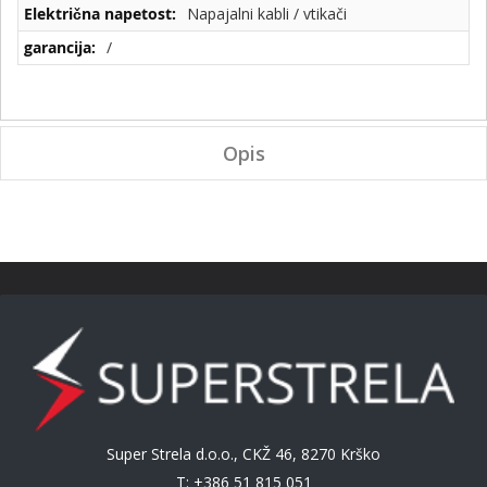
Napajalni kabli / vtikači
/
Opis
Super Strela d.o.o., CKŽ 46, 8270 Krško
T: +386 51 815 051