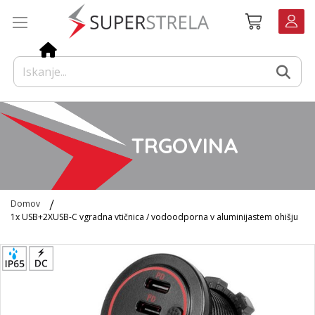
Preskoči
Košarica
na
vsebino
TRGOVINA
Domov
1x USB+2XUSB-C vgradna vtičnica / vodoodporna v aluminijastem ohišju
Preskoči
na
konec
galerije
slik