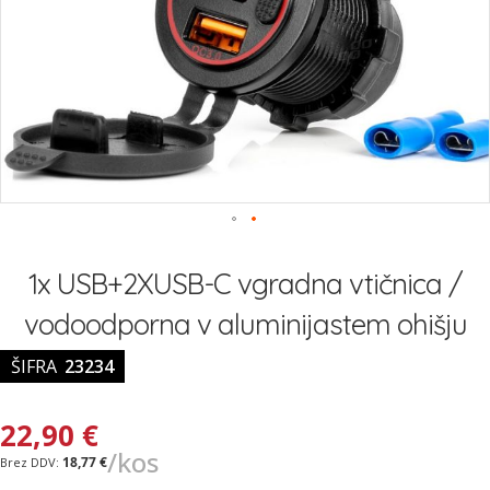
Preskoči
na
1x USB+2XUSB-C vgradna vtičnica /
začetek
galerije
vodoodporna v aluminijastem ohišju
slik
ŠIFRA
23234
22,90 €
/kos
18,77 €