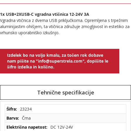
1x USB+2XUSB-C vgradna vtičnica 12-24V 3A
Vgradna vtičnica z dvema USB priključkoma. Opremljena s trpežnim
aluminijastim ohišjem, ta vtičnica združuje zmogljivost in estetiko za
vrhunsko uporabniško izkušnjo.
Izdelek bo na voljo kmalu, za točen rok dobave
nam pišite na "info@superstrela.com", dopišite le
šifro izdelka in količno.
Tehnične specifikacije
Tehnične
23234
specifikacije
Črna
DC 12V-24V