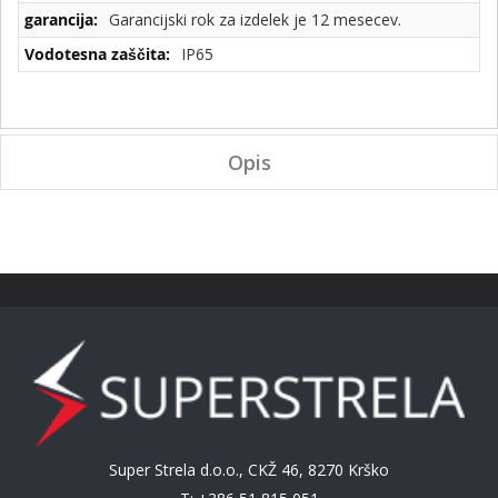
Garancijski rok za izdelek je 12 mesecev.
IP65
Opis
Super Strela d.o.o., CKŽ 46, 8270 Krško