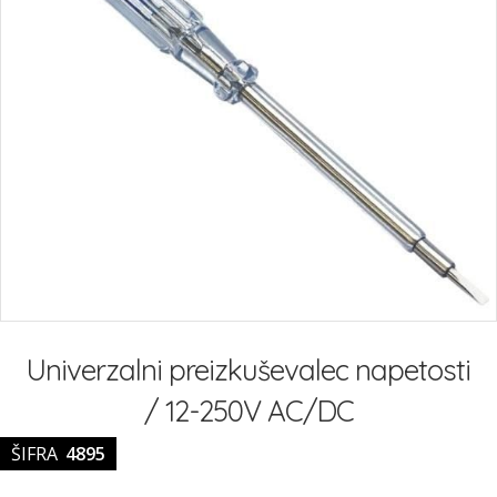
Preskoči
na
Univerzalni preizkuševalec napetosti
začetek
galerije
/ 12-250V AC/DC
slik
ŠIFRA
4895