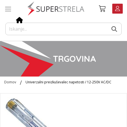
Preskoči
Košarica
na
vsebino
TRGOVINA
Domov
Univerzalni preizkuševalec napetosti / 12-250V AC/DC
Preskoči
na
konec
galerije
slik