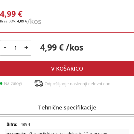
4,99 €
/kos
4,09 €
-
4,99 € /kos
+
V KOŠARICO
Na zalogi
Odpošiljanje naslednji delovni dan.
Tehnične specifikacije
Tehnične
4894
specifikacije
Garancijski rok za izdelek je 12 mesecev.