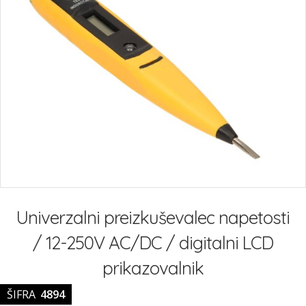
slik
Preskoči
na
Univerzalni preizkuševalec napetosti
začetek
galerije
/ 12-250V AC/DC / digitalni LCD
slik
prikazovalnik
ŠIFRA
4894