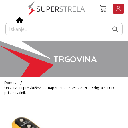
Preskoči
Košarica
na
vsebino
TRGOVINA
Domov
Univerzalni preizkuševalec napetosti / 12-250V AC/DC / digitalni LCD
prikazovalnik
Preskoči
na
konec
galerije