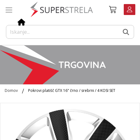
Preskoči
Košarica
na
vsebino
TRGOVINA
Domov
Pokrovi platišč GTX 16" črno / srebrni / 4 KOSI SET
Preskoči
na
konec
galerije
slik