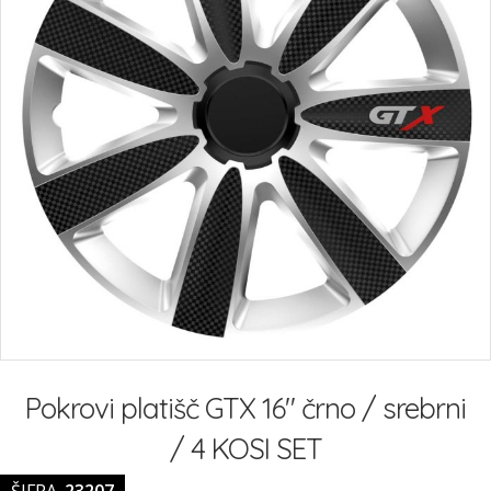
Preskoči
na
Pokrovi platišč GTX 16" črno / srebrni
začetek
galerije
/ 4 KOSI SET
slik
ŠIFRA
23207