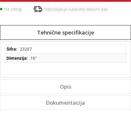
Na zalogi
Odpošiljanje naslednji delovni dan.
Tehnične specifikacije
Tehnične
23207
specifikacije
16"
Opis
Dokumentacija