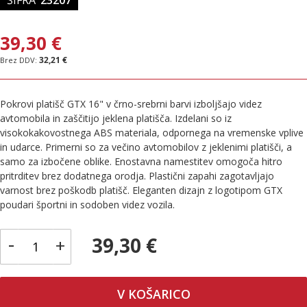
39,30 €
32,21 €
Pokrovi platišč GTX 16" v črno-srebrni barvi izboljšajo videz
avtomobila in zaščitijo jeklena platišča. Izdelani so iz
visokokakovostnega ABS materiala, odpornega na vremenske vplive
in udarce. Primerni so za večino avtomobilov z jeklenimi platišči, a
samo za izbočene oblike. Enostavna namestitev omogoča hitro
pritrditev brez dodatnega orodja. Plastični zapahi zagotavljajo
varnost brez poškodb platišč. Eleganten dizajn z logotipom GTX
poudari športni in sodoben videz vozila.
-
39,30 €
+
V KOŠARICO