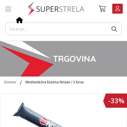
Preskoči
Košarica
na
vsebino
TRGOVINA
Domov
Medsedežna blazina Nissan / 2 kosa
Preskoči
-33%
na
konec
galerije
slik