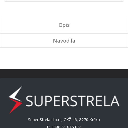
Opis
Navodila
Super Strela d.o.o., CKŽ 46, 8270 Krško
T: +386 51 815 051