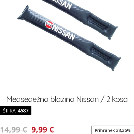
Preskoči
na
Medsedežna blazina Nissan / 2 kosa
začetek
galerije
ŠIFRA
4687
slik
14,99 €
9,99 €
Prihranek 33,36%