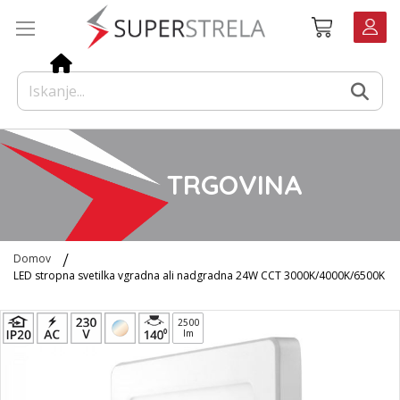
Preskoči
Košarica
na
vsebino
TRGOVINA
Domov
LED stropna svetilka vgradna ali nadgradna 24W CCT 3000K/4000K/6500K
Preskoči
2500
na
lm
konec
galerije
slik