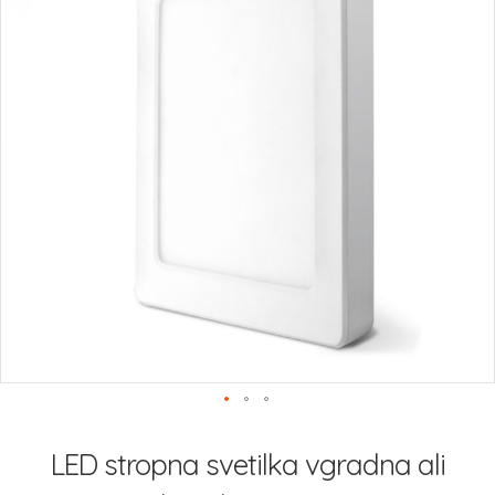
Preskoči
na
LED stropna svetilka vgradna ali
začetek
galerije