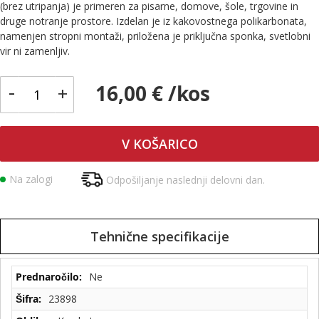
(brez utripanja) je primeren za pisarne, domove, šole, trgovine in
druge notranje prostore. Izdelan je iz kakovostnega polikarbonata,
namenjen stropni montaži, priložena je priključna sponka, svetlobni
vir ni zamenljiv.
-
16,00 € /kos
+
V KOŠARICO
Na zalogi
Odpošiljanje naslednji delovni dan.
Tehnične specifikacije
Tehnične
Ne
specifikacije
23898