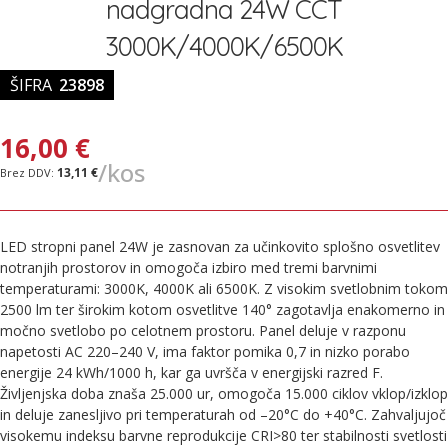
nadgradna 24W CCT
slik
3000K/4000K/6500K
ŠIFRA
23898
16,00 €
/kos
13,11 €
LED stropni panel 24W je zasnovan za učinkovito splošno osvetlitev
notranjih prostorov in omogoča izbiro med tremi barvnimi
temperaturami: 3000K, 4000K ali 6500K. Z visokim svetlobnim tokom
2500 lm ter širokim kotom osvetlitve 140° zagotavlja enakomerno in
močno svetlobo po celotnem prostoru. Panel deluje v razponu
napetosti AC 220–240 V, ima faktor pomika 0,7 in nizko porabo
energije 24 kWh/1000 h, kar ga uvršča v energijski razred F.
Življenjska doba znaša 25.000 ur, omogoča 15.000 ciklov vklop/izklop
in deluje zanesljivo pri temperaturah od –20°C do +40°C. Zahvaljujoč
visokemu indeksu barvne reprodukcije CRI>80 ter stabilnosti svetlosti