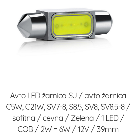
slik
Preskoči
na
Avto LED žarnica SJ / avto žarnica
začetek
galerije
C5W, C21W, SV7-8, S8.5, SV8, SV8.5-8 /
slik
sofitna / cevna / Zelena / 1 LED /
COB / 2W = 6W / 12V / 39mm