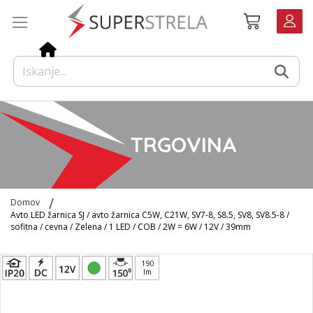
Preskoči
Košarica
na
vsebino
TRGOVINA
Domov
Avto LED žarnica SJ / avto žarnica C5W, C21W, SV7-8, S8.5, SV8, SV8.5-8 /
sofitna / cevna / Zelena / 1 LED / COB / 2W = 6W / 12V / 39mm
Preskoči
190
na
lm
konec
galerije