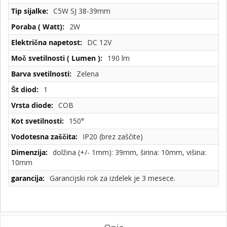
specifikacije
C5W SJ 38-39mm
2W
DC 12V
190 lm
Zelena
1
COB
150°
IP20 (brez zaščite)
dolžina (+/- 1mm): 39mm, širina: 10mm, višina:
10mm
Garancijski rok za izdelek je 3 mesece.