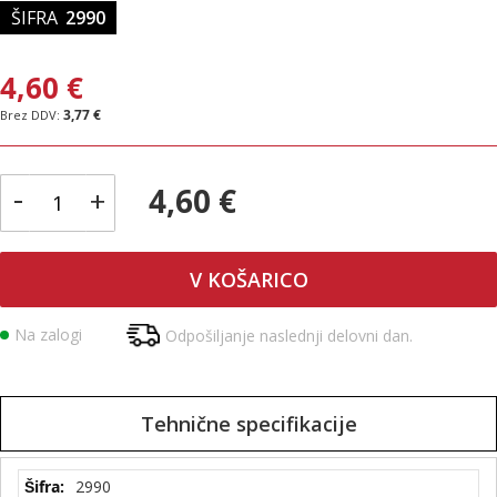
ŠIFRA
2990
4,60 €
3,77 €
-
4,60 €
+
V KOŠARICO
Na zalogi
Odpošiljanje naslednji delovni dan.
Tehnične specifikacije
Tehnične
2990