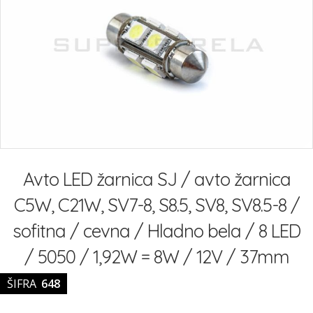
slik
Preskoči
na
Avto LED žarnica SJ / avto žarnica
začetek
galerije
C5W, C21W, SV7-8, S8.5, SV8, SV8.5-8 /
slik
sofitna / cevna / Hladno bela / 8 LED
/ 5050 / 1,92W = 8W / 12V / 37mm
ŠIFRA
648