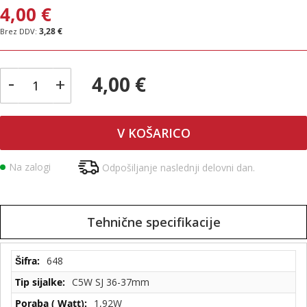
4,00 €
3,28 €
-
4,00 €
+
V KOŠARICO
Na zalogi
Odpošiljanje naslednji delovni dan.
Tehnične specifikacije
Tehnične
648
specifikacije
C5W SJ 36-37mm
1,92W