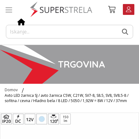
Preskoči
Košarica
na
vsebino
TRGOVINA
Domov
Avto LED žarnica SJ / avto žarnica C5W, C21W, SV7-8, S8.5, SV8, SV8.5-8 /
sofitna / cevna / Hladno bela / 8 LED / 5050 / 1,92W = 8W / 12V / 37mm
Preskoči
150
na
lm
konec
galerije