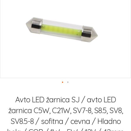
slik
Preskoči
na
Avto LED žarnica SJ / avto LED
začetek
galerije
žarnica C5W, C21W, SV7-8, S8.5, SV8,
slik
SV8.5-8 / sofitna / cevna / Hladno