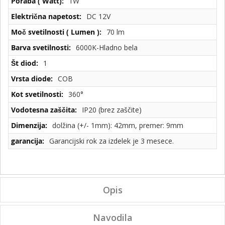
1W
DC 12V
70 lm
6000K-Hladno bela
1
COB
360°
IP20 (brez zaščite)
dolžina (+/- 1mm): 42mm, premer: 9mm
Garancijski rok za izdelek je 3 mesece.
Opis
Navodila