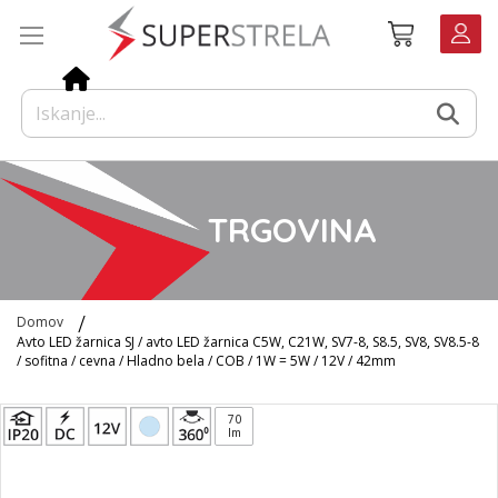
Preskoči
Košarica
na
vsebino
TRGOVINA
Domov
Avto LED žarnica SJ / avto LED žarnica C5W, C21W, SV7-8, S8.5, SV8, SV8.5-8
/ sofitna / cevna / Hladno bela / COB / 1W = 5W / 12V / 42mm
Preskoči
70
na
lm
konec
galerije