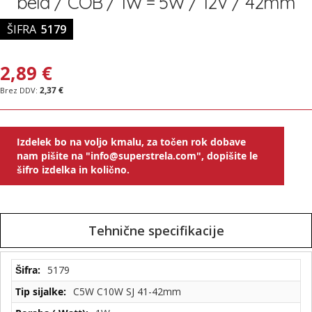
bela / COB / 1W = 5W / 12V / 42mm
ŠIFRA
5179
2,89 €
2,37 €
Izdelek bo na voljo kmalu, za točen rok dobave
nam pišite na "info@superstrela.com", dopišite le
šifro izdelka in količno.
Tehnične specifikacije
Tehnične
5179
specifikacije
C5W C10W SJ 41-42mm