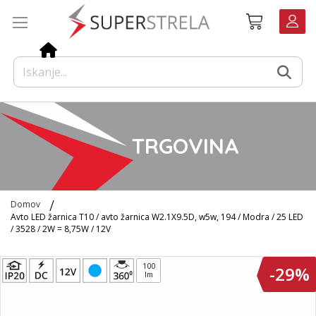
Preskoči
Košarica
na
vsebino
TRGOVINA
Domov
Avto LED žarnica T10 / avto žarnica W2.1X9.5D, w5w, 194 / Modra / 25 LED
/ 3528 / 2W = 8,75W / 12V
Preskoči
100
-29%
na
lm
konec
galerije