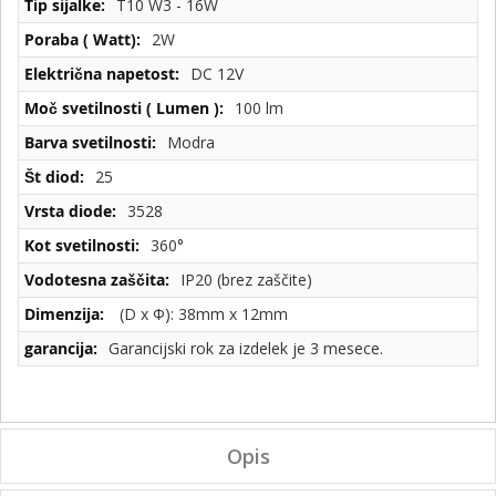
T10 W3 - 16W
2W
DC 12V
100 lm
Modra
25
3528
360°
IP20 (brez zaščite)
(D x Φ): 38mm x 12mm
Garancijski rok za izdelek je 3 mesece.
Opis