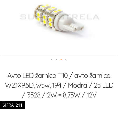
slik
Preskoči
na
Avto LED žarnica T10 / avto žarnica
začetek
galerije
W2.1X9.5D, w5w, 194 / Modra / 25 LED
slik
/ 3528 / 2W = 8,75W / 12V
ŠIFRA
211