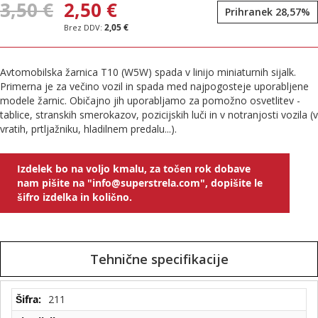
3,50 €
2,50 €
Prihranek 28,57%
2,05 €
Avtomobilska žarnica T10 (W5W) spada v linijo miniaturnih sijalk.
Primerna je za večino vozil in spada med najpogosteje uporabljene
modele žarnic. Običajno jih uporabljamo za pomožno osvetlitev -
tablice, stranskih smerokazov, pozicijskih luči in v notranjosti vozila (v
vratih, prtljažniku, hladilnem predalu...).
Izdelek bo na voljo kmalu, za točen rok dobave
nam pišite na "info@superstrela.com", dopišite le
šifro izdelka in količno.
Tehnične specifikacije
Tehnične
211
specifikacije