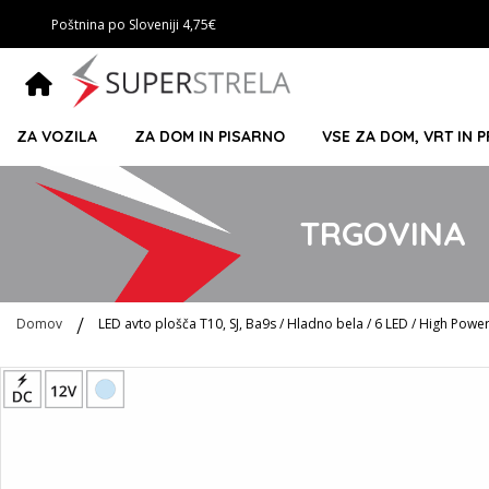
Poštnina po Sloveniji 4,75€
ZA VOZILA
ZA DOM IN PISARNO
VSE ZA DOM, VRT IN 
TRGOVINA
Domov
LED avto plošča T10, SJ, Ba9s / Hladno bela / 6 LED / High Powe
Preskoči
na
konec
galerije
slik