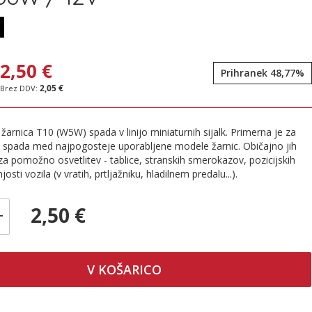
2,50 €
Prihranek 48,77%
2,05 €
žarnica T10 (W5W) spada v linijo miniaturnih sijalk. Primerna je za
in spada med najpogosteje uporabljene modele žarnic. Običajno jih
a pomožno osvetlitev - tablice, stranskih smerokazov, pozicijskih
njosti vozila (v vratih, prtljažniku, hladilnem predalu...).
2,50 €
+
V KOŠARICO