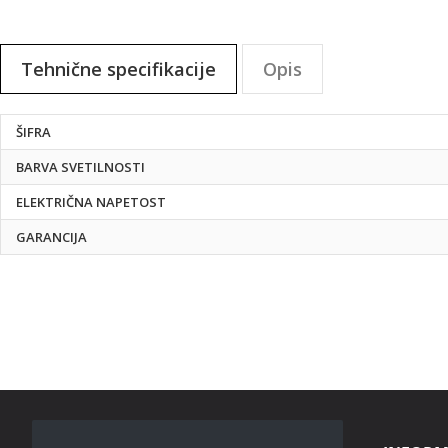
na
začetek
galerije
Tehnične specifikacije
Opis
slik
Tehnične
ŠIFRA
specifikacije
BARVA SVETILNOSTI
ELEKTRIČNA NAPETOST
GARANCIJA