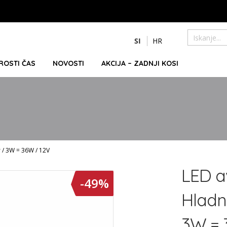
Preskoči
SI
HR
na
Iskanje
vsebino
PROSTI ČAS
NOVOSTI
AKCIJA – ZADNJI KOSI
r / 3W = 36W / 12V
LED a
-49%
Hladn
3W = 