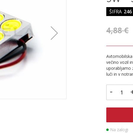
ŠIFRA
246
4,88 €
Avtomobilska 
večino vozil 
uporabljamo z
luči in v notra
-
Na zalogi