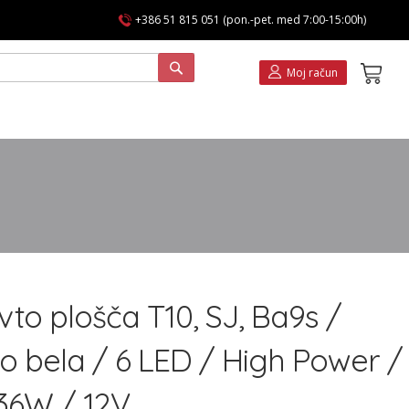
+386 51 815 051 (pon.-pet. med 7:00-15:00h)
Koša
Moj račun
vto plošča T10, SJ, Ba9s /
o bela / 6 LED / High Power /
36W / 12V