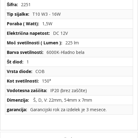
Tehnične
2251
specifikacije
T10 W3 - 16W
1,5W
DC 12V
225 lm
6000K-Hladno bela
1
COB
150°
IP20 (brez zaščite)
Š, D, V: 22mm, 54mm x 7mm
Garancijski rok za izdelek je 3 mesece.