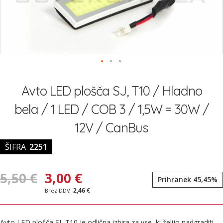
slik
Preskoči
na
Avto LED plošča SJ, T10 / Hladno
začetek
galerije
bela / 1 LED / COB 3 / 1,5W = 30W /
slik
12V / CanBus
ŠIFRA
2251
5,50 €
3,00 €
Prihranek 45,45%
2,46 €
Avto LED plošča SJ, T10 je odlična izbira za vse, ki želijo nadgraditi