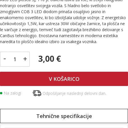
notranjo osvetlitev svojega vozila. S hladno belo svetlobo in
zmogljivim COB 3 LED diodom prinaša osupljivo jasno in
enakomerno osvetlitev, ki bo izboljšala udobje vožnje. Z energetsko
učinkovitostjo 1,5W, kar ustreza 30W običajne žarnice, ta plošča ne
le varčuje z energijo, temveč tudi zagotavlja brezhibno delovanje s
CanBus tehnologijo. Enostavna namestitev in moderna estetika
naredita to ploščo idealno izbiro za vsakega voznika.
-
3,00 €
+
V KOŠARICO
Na zalogi
Odpošiljanje naslednji delovni dan.
Tehnične specifikacije