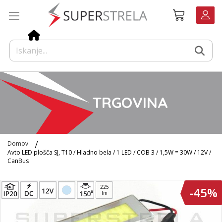
Preskoči
Košarica
na
vsebino
TRGOVINA
Domov
Avto LED plošča SJ, T10 / Hladno bela / 1 LED / COB 3 / 1,5W = 30W / 12V /
CanBus
Preskoči
225
-45%
na
lm
konec
galerije